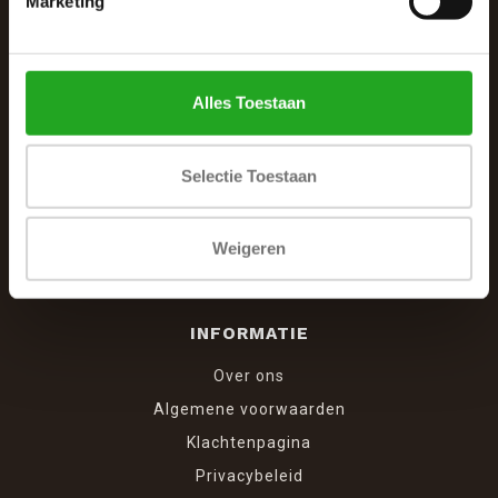
Marketing
Winkelcentrum Woensel 342
5625 AG Eindhoven
040 287 12 00
Alles Toestaan
info@dewoonhoek.nl
Selectie Toestaan
Weigeren
INFORMATIE
Over ons
Algemene voorwaarden
Klachtenpagina
Privacybeleid