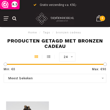
9,3
Gratis verzending v.a. €50,-
0
Home
/
Tags
/
bronzen cadeau
PRODUCTEN GETAGD MET BRONZEN
CADEAU
24
Min: €
0
Max: €
90
Meest bekeken