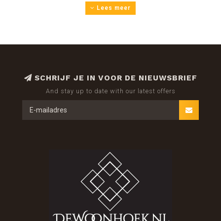
Lees meer
Het schilderij is eenvoudig op te hangen. Het wordt
geleverd inclusief een aluminium ophangsysteem, welke
al bevestigt is op het schilderij. Je hoeft alleen 2
schroeven in de muur te bevestigen en je kan hem
ophangen.
SCHRIJF JE IN VOOR DE NIEUWSBRIEF
Al onze glasschilderijen zijn gemaakt van gehard
And stay up to date with our latest offers
veiligheidsglas
en daarmee uiterst sterk, kraswerend en
praktisch onbreekbaar.