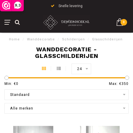
9,3
Snelle levering
0
Home
/
Wanddecoratie
/
Schilderijen
/
Glasschilderijen
WANDDECORATIE -
GLASSCHILDERIJEN
24
Min: €
0
Max: €
350
Standaard
Alle merken