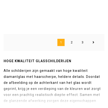
1
2
3
HOGE KWALITEIT GLASSCHILDERIJEN
Alle schilderijen zijn gemaakt van hoge kwaliteit
diamantglas met haarscherpe, heldere details. Doordat
de afbeelding op de achterkant van het glas wordt
geprint, krijg je een verdieping van de kleuren wat zorgt
voor een prachtig realistisch diepte-effect. Samen met
de glanzende afwerking zorgen deze eigenschappen
voor een luxe uitstraling van je interieur!