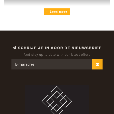
Lees meer
SCHRIJF JE IN VOOR DE NIEUWSBRIEF
HET AUTOPARFUM VAN MAISON BERGER PARIS - UW
And stay up to date with our latest offers
NIEUWE REISGENOOT!
De elegante en moderne autodiffuser van Maison Berger
Paris wordt het design object van uw auto, waarbij u kunt
kiezen uit de modellen in mat nikkel, loodgrijs of chroom.
Praktisch, met de in alle richtingen te draaien klem,
waardoor het voorwerp eenvoudig op de luchtroosters
vastgeklikt kan worden.
Technisch, met het hart van geparfumeerd keramiek dat