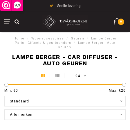
9,3
Snelle levering
0
Home
/
Woonaccessoires
/
Geuren
/
Lampe Berger
Paris - Giftsets & geurbranders
/
Lampe Berger - Auto
Geuren
LAMPE BERGER - CAR DIFFUSER -
AUTO GEUREN
24
Min: €
0
Max: €
20
Standaard
Alle merken