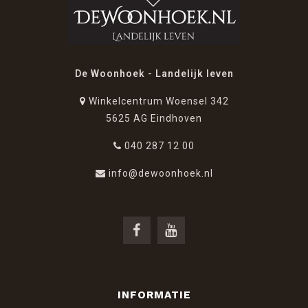
zorgt voor een gelijkmatige en subtiele verspreiding van
zijn parfum.
U hoeft alleen nog maar een parfum als reisgenoot te
De Woonhoek - Landelijk leven
kiezen!
Als u wilt profiteren van de weldadige eigenschappen van
Winkelcentrum Woensel 342
de essentiële oliën van kruidnagel en grapefruit, kies dan
5625 AG Eindhoven
de familie Aroma.
Als u tabaks- of dierengeuren wilt verdrijven, kies dan
040 287 12 00
voor een van de twee parfums van de functionele
info@dewoonhoek.nl
familie.
DE ADVIEZEN VAN DE MEESTER-PARFUMEUR
Net als bij alle andere creaties van Maison Berger Paris
werd er veel aandacht besteed aan het ontwerp van dit
accessoire. De parfums zijn speciaal voor deze
verspreidingswijze ontwikkeld door Franse meester-
INFORMATIE
parfumeurs en bevatten uiteraard geen kleurstoffen. De