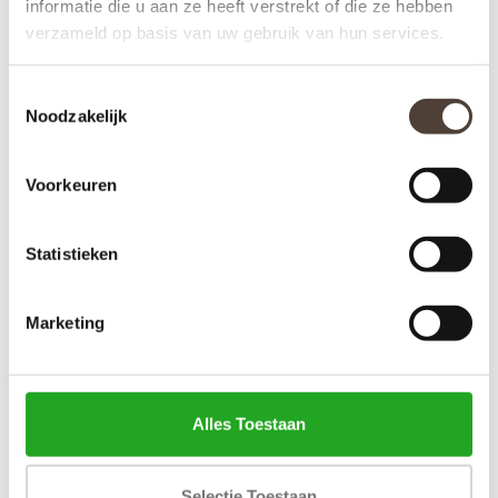
informatie die u aan ze heeft verstrekt of die ze hebben
verzameld op basis van uw gebruik van hun services.
Toestemmingsselectie
Noodzakelijk
MAISON BERGER
MAISON BERGER
Voorkeuren
AUTOPARFUM SET -
AUTOPARFUM SET -
EVANESCENE
DOLCE - ZESTE
€16,95
€16,95
Statistieken
D’ORANGE VERTE
Marketing
Alles Toestaan
Selectie Toestaan