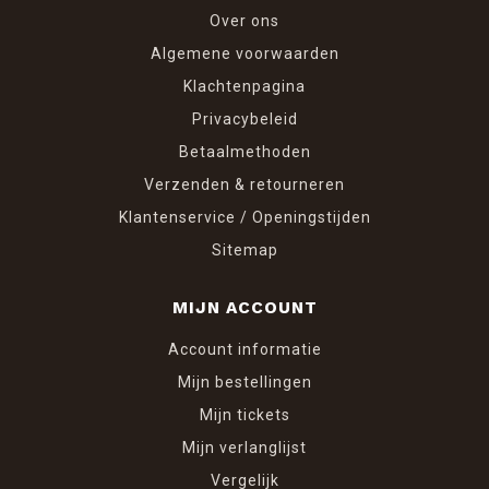
verspreidingstijd is ca. 4 - 6 weken. Hij is navulbaar en
Over ons
verzekert u zo eindeloos lang van een heerlijk geurende
Algemene voorwaarden
sfeer! En voor een nog intensere geur hoeft u alleen
Klachtenpagina
maar uw ventilator wat hoger te zetten.
Privacybeleid
Goede geurige reis!
Betaalmethoden
Verzenden & retourneren
Klantenservice / Openingstijden
Sitemap
MIJN ACCOUNT
Account informatie
Mijn bestellingen
Mijn tickets
Mijn verlanglijst
Vergelijk