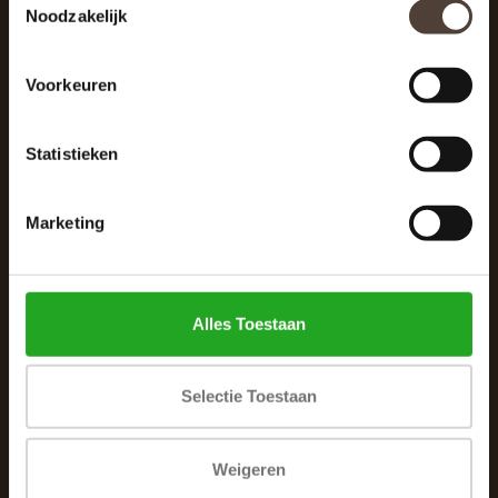
Noodzakelijk
040 287 12 00
info@dewoonhoek.nl
Voorkeuren
Statistieken
Marketing
INFORMATIE
Over ons
Alles Toestaan
Algemene voorwaarden
Klachtenpagina
Selectie Toestaan
Privacybeleid
Betaalmethoden
Weigeren
Verzenden & retourneren