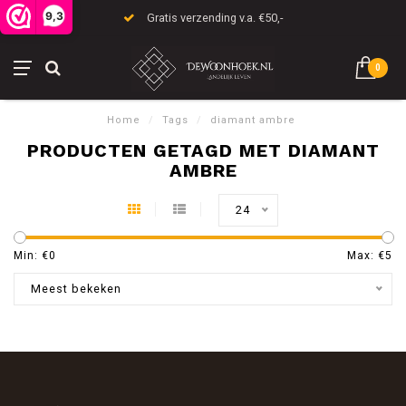
9,3
Gratis verzending v.a. €50,-
0
Home
/
Tags
/
diamant ambre
PRODUCTEN GETAGD MET DIAMANT
AMBRE
24
Min: €
0
Max: €
5
Meest bekeken