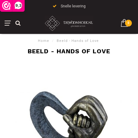
9,3
Snelle levering
0
Home
/
Beeld - Hands of Love
BEELD - HANDS OF LOVE