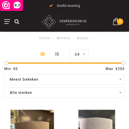
9,3
Snelle levering
0
Home
/
Merken
/
Brynxz
24
Min: €
0
Max: €
200
Meest bekeken
Alle merken