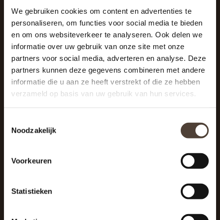
We gebruiken cookies om content en advertenties te
personaliseren, om functies voor social media te bieden
SCHRIJF JE IN VOOR DE NIEUWSBRIEF
en om ons websiteverkeer te analyseren. Ook delen we
And stay up to date with our latest offers
informatie over uw gebruik van onze site met onze
partners voor social media, adverteren en analyse. Deze
partners kunnen deze gegevens combineren met andere
informatie die u aan ze heeft verstrekt of die ze hebben
verzameld op basis van uw gebruik van hun services.
Toestemmingsselectie
Noodzakelijk
Voorkeuren
Statistieken
De Woonhoek - Landelijk leven