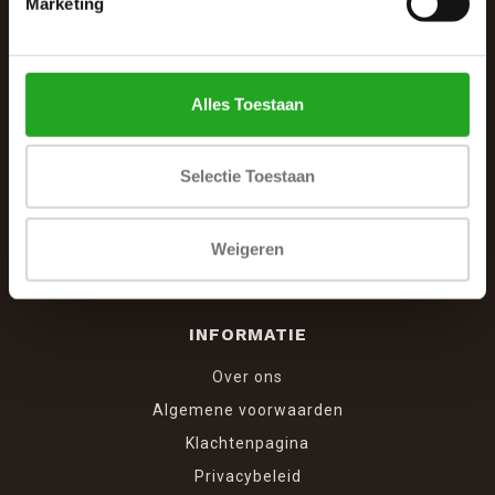
Marketing
Winkelcentrum Woensel 342
5625 AG Eindhoven
040 287 12 00
Alles Toestaan
info@dewoonhoek.nl
Selectie Toestaan
Weigeren
INFORMATIE
Over ons
Algemene voorwaarden
Klachtenpagina
Privacybeleid