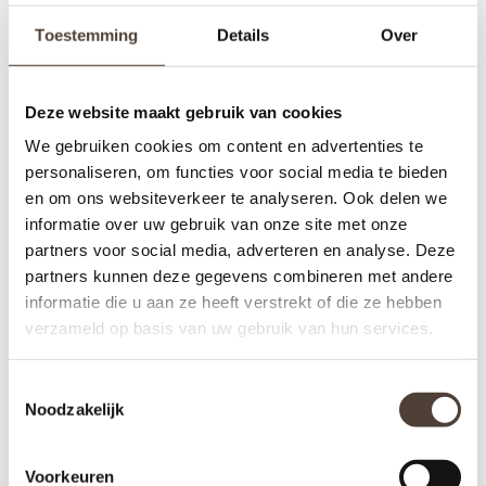
Toestemming
Details
Over
VLOERLAMP MONZA
BUITENLAMP - FITZROY
€795,00
€195,00
Deze website maakt gebruik van cookies
We gebruiken cookies om content en advertenties te
personaliseren, om functies voor social media te bieden
en om ons websiteverkeer te analyseren. Ook delen we
informatie over uw gebruik van onze site met onze
partners voor social media, adverteren en analyse. Deze
partners kunnen deze gegevens combineren met andere
informatie die u aan ze heeft verstrekt of die ze hebben
verzameld op basis van uw gebruik van hun services.
Toestemmingsselectie
Noodzakelijk
Voorkeuren