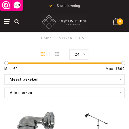
9,3
Snelle levering
0
Home
/
Merken
/
D&C
24
Min: €
0
Max: €
800
Meest bekeken
Alle merken