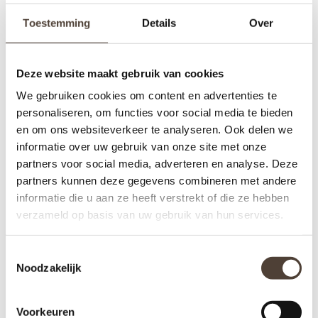
Toestemming
Details
Over
MEMORIES
MEMORIES
ROUWCOLLECTIE - URN -
ROUWCOLLECTIE - URN -
ENGELENVLEUGELS
ROZENTAK
€139,00
€135,00
Deze website maakt gebruik van cookies
We gebruiken cookies om content en advertenties te
personaliseren, om functies voor social media te bieden
en om ons websiteverkeer te analyseren. Ook delen we
informatie over uw gebruik van onze site met onze
partners voor social media, adverteren en analyse. Deze
partners kunnen deze gegevens combineren met andere
informatie die u aan ze heeft verstrekt of die ze hebben
verzameld op basis van uw gebruik van hun services.
Toestemmingsselectie
Noodzakelijk
Voorkeuren