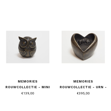
MEMORIES
MEMORIES
ROUWCOLLECTIE - MINI
ROUWCOLLECTIE - URN -
URN - UIL
FOREVER IN MY HEART
€139,00
€395,00