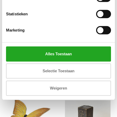
Statistieken
MEMORIES
MEMORIES
ROUWCOLLECTIE - URN -
ROUWCOLLECTIE - URN -
Marketing
MEMORIAL
INFINITY
€135,00
€619,00
Alles Toestaan
Selectie Toestaan
Weigeren