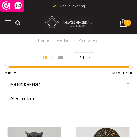
9,3
Snelle levering
0
Home
/
Merken
/
Memories
24
Min: €
0
Max: €
700
Meest bekeken
Alle merken