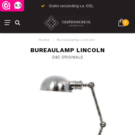
9,3
Gratis verzending v.a. €50,-
0
Home
/
Bureaulamp Lincoln
BUREAULAMP LINCOLN
D&C ORIGINALS