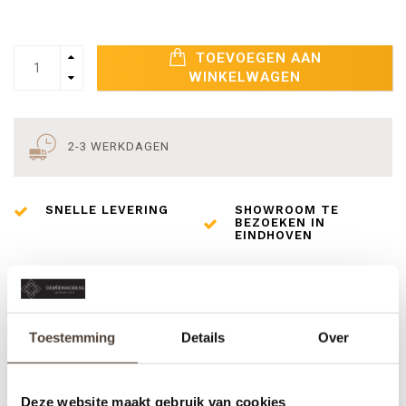
TOEVOEGEN AAN
WINKELWAGEN
2-3 WERKDAGEN
SNELLE LEVERING
SHOWROOM TE
BEZOEKEN IN
EINDHOVEN
BETAAL VEILIG
UITGEBREIDE
COLLECTIE
Toestemming
Details
Over
INFORMATIE
BUREAU TAFELLAMP LINCOLN
Deze website maakt gebruik van cookies