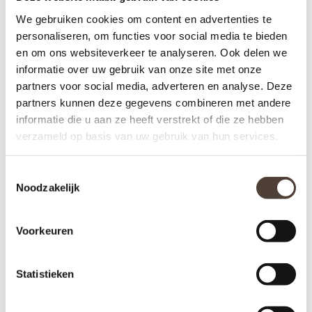
We gebruiken cookies om content en advertenties te
personaliseren, om functies voor social media te bieden
Zwaar uitgevoerde zilveren bureau lamp in alle standen
en om ons websiteverkeer te analyseren. Ook delen we
verstelbaar.
informatie over uw gebruik van onze site met onze
partners voor social media, adverteren en analyse. Deze
partners kunnen deze gegevens combineren met andere
Hoogte 54 cm
informatie die u aan ze heeft verstrekt of die ze hebben
verzameld op basis van uw gebruik van hun services.
Diameter lampenkap 17 cm € 169,00
Toestemmingsselectie
Bureaulamp Lincoln
Noodzakelijk
Nog niet gewaardeerd
Voorkeuren
0 sterren op basis van 0 beoordelingen
JE BEOORDELING TOEVOEGEN
Statistieken