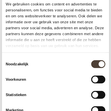
LAMPE BERGER
LAMPE BERGER -
We gebruiken cookies om content en advertenties te
HUISPARFUM - COZY
GEURBRANDER -
personaliseren, om functies voor social media te bieden
MUSC
CANNELO GRISE
€16,95
€49,95
en om ons websiteverkeer te analyseren. Ook delen we
informatie over uw gebruik van onze site met onze
partners voor social media, adverteren en analyse. Deze
partners kunnen deze gegevens combineren met andere
informatie die u aan ze heeft verstrekt of die ze hebben
verzameld op basis van uw gebruik van hun services.
Toestemmingsselectie
Noodzakelijk
Voorkeuren
Statistieken
Marketing