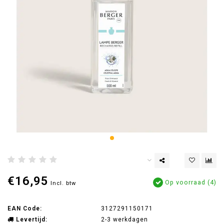
€16,95
Op voorraad (4)
Incl. btw
EAN Code:
3127291150171
Levertijd:
2-3 werkdagen