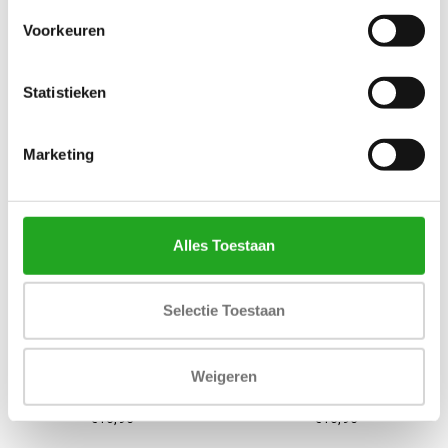
Voorkeuren
Statistieken
Marketing
Alles Toestaan
Selectie Toestaan
LAMPE BERGER
LAMPE BERGER
Weigeren
HUISPARFUM - AROMA
HUISPARFUM - AROMA
ENERGY
HAPPY
€16,95
€16,95