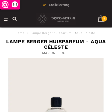
9,3
Snelle levering
0
Home
/
Lampe Berger huisparfum - Aqua Céleste
LAMPE BERGER HUISPARFUM - AQUA
CÉLESTE
MAISON BERGER