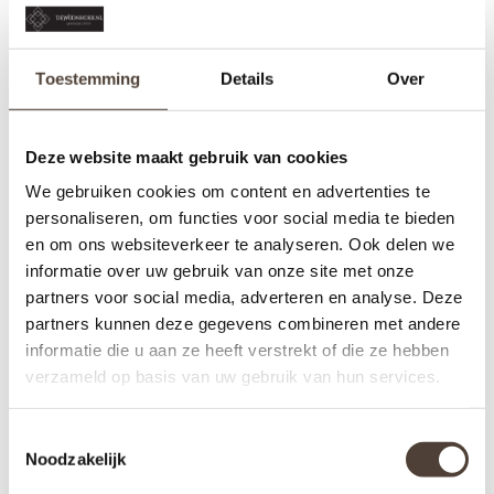
GERELATEERDE PRODUCTEN
Toestemming
Details
Over
Deze website maakt gebruik van cookies
We gebruiken cookies om content en advertenties te
personaliseren, om functies voor social media te bieden
en om ons websiteverkeer te analyseren. Ook delen we
informatie over uw gebruik van onze site met onze
partners voor social media, adverteren en analyse. Deze
partners kunnen deze gegevens combineren met andere
informatie die u aan ze heeft verstrekt of die ze hebben
LAMPE BERGER - NIEUW
LAMPE BERGER
verzameld op basis van uw gebruik van hun services.
LONT MET VUURSTEEN
HUISPARFUM - FRESH
EUCALYPTUS
€15,95
€16,95
Toestemmingsselectie
Noodzakelijk