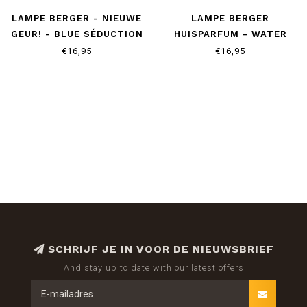
LAMPE BERGER - NIEUWE
LAMPE BERGER
GEUR! - BLUE SÉDUCTION
HUISPARFUM - WATER
MINT
€16,95
€16,95
SCHRIJF JE IN VOOR DE NIEUWSBRIEF
And stay up to date with our latest offers