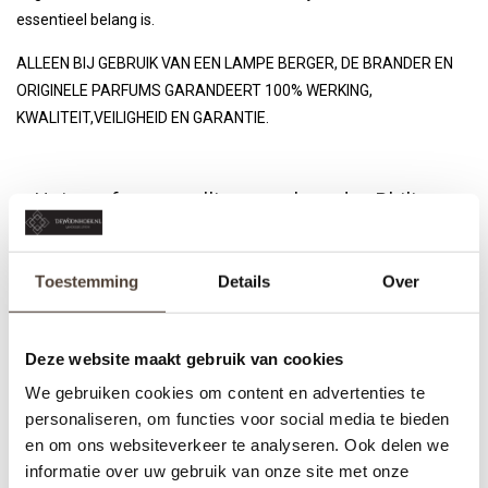
essentieel belang is.
ALLEEN BIJ GEBRUIK VAN EEN LAMPE BERGER, DE BRANDER EN
ORIGINELE PARFUMS GARANDEERT 100% WERKING,
KWALITEIT,VEILIGHEID EN GARANTIE.
Huisparfum navulling geurbrander Philippe
Starck - Peau de Pierre
Nog niet gewaardeerd
Toestemming
Details
Over
0 sterren op basis van 0 beoordelingen
JE BEOORDELING TOEVOEGEN
Deze website maakt gebruik van cookies
We gebruiken cookies om content en advertenties te
personaliseren, om functies voor social media te bieden
GERELATEERDE PRODUCTEN
en om ons websiteverkeer te analyseren. Ook delen we
informatie over uw gebruik van onze site met onze