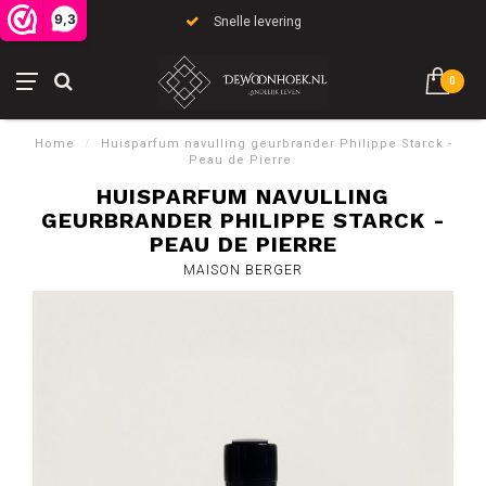
9,3
Snelle levering
0
Home
/
Huisparfum navulling geurbrander Philippe Starck -
Peau de Pierre
HUISPARFUM NAVULLING
GEURBRANDER PHILIPPE STARCK -
PEAU DE PIERRE
MAISON BERGER