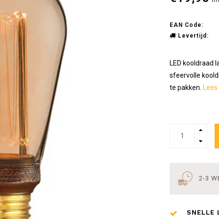
In
EAN Code:
Levertijd:
LED kooldraad l
sfeervolle koold
te pakken.
Lees 
2-3 
SNELLE 