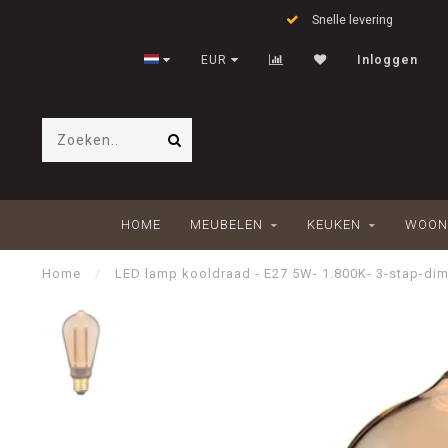
Snelle levering
EUR
Inloggen
HOME
MEUBELEN
KEUKEN
WOON
Home
/
LED lamp kooldraad - E27 5W- 1.800K- 3-stap-di