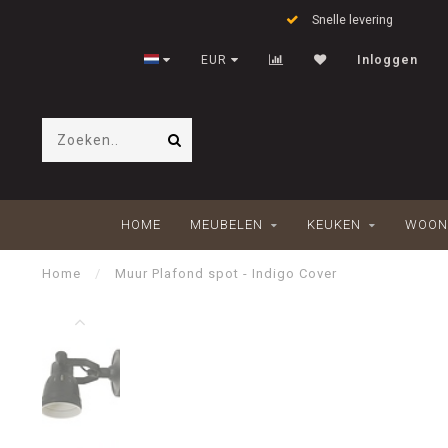
Snelle levering
EUR
Inloggen
HOME
MEUBELEN
KEUKEN
WOON
Home
/
Muur Plafond spot - Indigo Cover