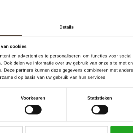
Details
 van cookies
ent en advertenties te personaliseren, om functies voor social
. Ook delen we informatie over uw gebruik van onze site met on
e. Deze partners kunnen deze gegevens combineren met andere i
erzameld op basis van uw gebruik van hun services.
rdigd met als basis materiaal messing. Het
nkt in veel interieur stijlen. Van vintage tot
Voorkeuren
Statistieken
leving in plaats van uitsluitend functioneel licht.
 - donker bruin koper