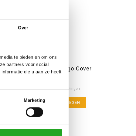
Over
 media te bieden en om ons
ze partners voor social
Muur Plafond spot - Indigo Cover
nformatie die u aan ze heeft
Nog niet gewaardeerd
0 sterren op basis van 0 beoordelingen
Marketing
JE BEOORDELING TOEVOEGEN