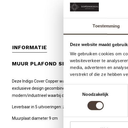
Toestemming
Deze website maakt gebruik
INFORMATIE
We gebruiken cookies om cont
websiteverkeer te analyseren
MUUR PLAFOND SPOT INDIGO COVER
media, adverteren en analys
verstrekt of die ze hebben v
Deze Indigo Cover Copper wandspot - plafondspot is hand vervaa
Toestemmingsselectie
exclusieve design gecombineerd met het hoge afwerkingsniveau pro
Noodzakelijk
modern/industrieel waarbij de stoere industriële look zorgt voor be
Leverbaar in 5 uitvoeringen: zwart - zilver - messing - rood koper
Muurplaat diameter 9 cm