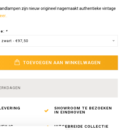
wandlampen zijn nieuw origineel nagemaakt authentieke vintage
er..
ze:
*
 zwart - €97,50
TOEVOEGEN AAN WINKELWAGEN
WERKDAGEN
LEVERING
SHOWROOM TE BEZOEKEN
IN EINDHOVEN
VEILIG
UITGEBREIDE COLLECTIE