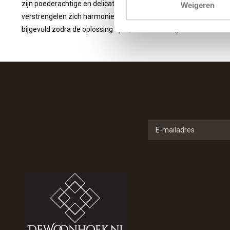
zijn poederachtige en delicate geur. De parfumnoten van cash
Weigeren
verstrengelen zich harmonieus in een oneindige elegantie. De fl
bijgevuld zodra de oplossing op is, zodat u kunt genieten van een 