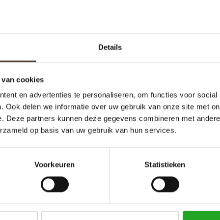
Details
 van cookies
ent en advertenties te personaliseren, om functies voor social
. Ook delen we informatie over uw gebruik van onze site met on
e. Deze partners kunnen deze gegevens combineren met andere i
an de maan, die overal om ons heen in de ruimte
erzameld op basis van uw gebruik van hun services.
eke kleur van de maan wanneer we haar
t object echt apart maakt, is zijn metalen ring,
Voorkeuren
Statistieken
iet in een baan om de aarde. De motieven op de body
 glad als gehamerd, is karakteristiek voor de
e zuiverheid van het universum, met name dankzij