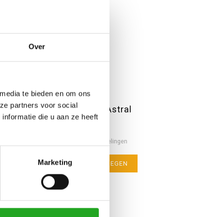
Over
 media te bieden en om ons
ze partners voor social
Parfumverspreider - Astral
nformatie die u aan ze heeft
Nog niet gewaardeerd
0 sterren op basis van 0 beoordelingen
Marketing
JE BEOORDELING TOEVOEGEN