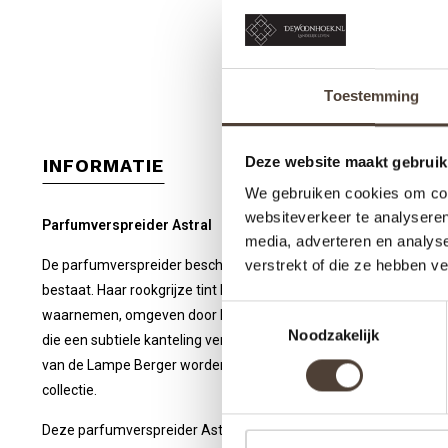
Toestemming
Deze website maakt gebruik
INFORMATIE
We gebruiken cookies om cont
websiteverkeer te analyseren
Parfumverspreider Astral
media, adverteren en analys
De parfumverspreider beschrijft de koude, minerale atmosfeer v
verstrekt of die ze hebben v
bestaat. Haar rookgrijze tint komt overeen met de karakteristi
Toestemmingsselectie
waarnemen, omgeven door haar nevelige wervelingen. Maar wat di
Noodzakelijk
die een subtiele kanteling vertoont zoals een natuurlijke satell
van de Lampe Berger worden overgenomen en dat gedeelte, zowel
collectie.
Deze parfumverspreider Astral Cachemire Blanc symboliseert d