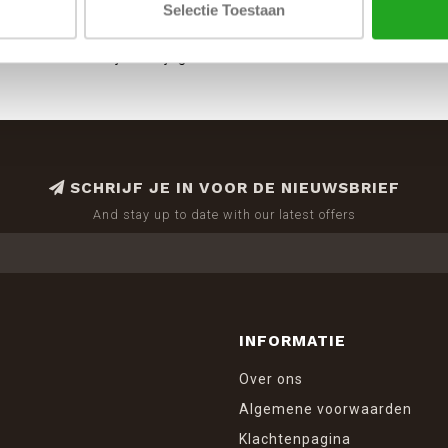
meran, oranjebloesem en witte muskus
Selectie Toestaan
es is al gevuld, maar kan gemakkelijk worden
atmosfeer die altijd heerlijk geurt!
SCHRIJF JE IN VOOR DE NIEUWSBRIEF
And stay up to date with our latest offers
INFORMATIE
Over ons
Algemene voorwaarden
Klachtenpagina