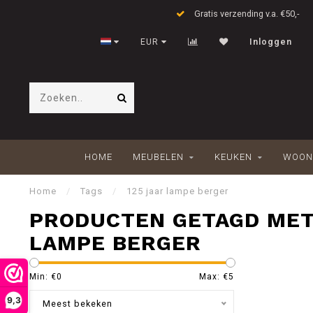
Gratis verzending v.a. €50,-
EUR
Inloggen
HOME
MEUBELEN
KEUKEN
WOON
Home
/
Tags
/
125 jaar lampe berger
PRODUCTEN GETAGD MET
LAMPE BERGER
Min: €
0
Max: €
5
9,3
Meest bekeken