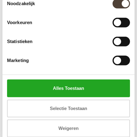
Noodzakelijk
Voorkeuren
Statistieken
Marketing
OLIFANTEN - METALEN
PARASOLS OP HET
3D SCHILDERIJ
STRAND - METALEN 3D
Alles Toestaan
SCHILDERIJ
€219,00
€99,50
Stukprijs: €99,50 /
Selectie Toestaan
Weigeren