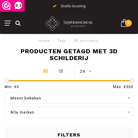
9,3
Snelle levering
0
Home
/
Tags
/
3D schilderij
PRODUCTEN GETAGD MET 3D
SCHILDERIJ
24
Min: €
0
Max: €
300
Meest bekeken
Alle merken
FILTERS