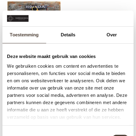
Toestemming
Details
Over
Deze website maakt gebruik van cookies
MAX VERSTAPPEN
GEVECHTSVLIEGTUIG
We gebruiken cookies om content en advertenties te
WERELDKAMPIOEN -
USA - METALEN 3D
personaliseren, om functies voor social media te bieden
METALEN 3D SCHILDERIJ
SCHILDERIJ
€219,00
€219,00
en om ons websiteverkeer te analyseren. Ook delen we
informatie over uw gebruik van onze site met onze
partners voor social media, adverteren en analyse. Deze
partners kunnen deze gegevens combineren met andere
informatie die u aan ze heeft verstrekt of die ze hebben
verzameld op basis van uw gebruik van hun services.
Toestemmingsselectie