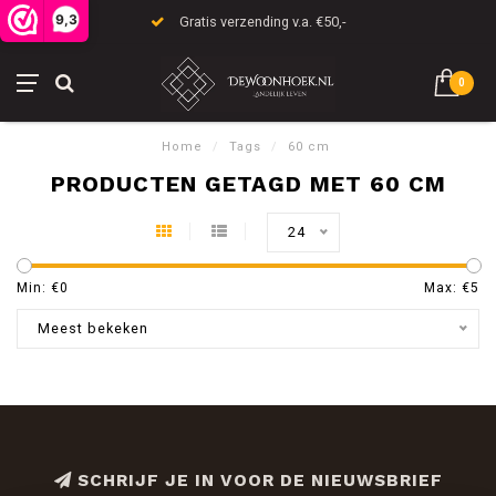
9,3
Gratis verzending v.a. €50,-
0
Home
/
Tags
/
60 cm
PRODUCTEN GETAGD MET 60 CM
24
Min: €
0
Max: €
5
Meest bekeken
SCHRIJF JE IN VOOR DE NIEUWSBRIEF