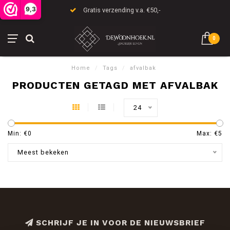
9,3
Gratis verzending v.a. €50,-
0
Home
/
Tags
/
afvalbak
PRODUCTEN GETAGD MET AFVALBAK
24
Min: €
0
Max: €
5
Meest bekeken
SCHRIJF JE IN VOOR DE NIEUWSBRIEF