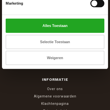
De Woonhoek - Landelijk leven
Marketing
Winkelcentrum Woensel 342
5625 AG Eindhoven
Alles Toestaan
040 287 12 00
info@dewoonhoek.nl
Selectie Toestaan
Weigeren
INFORMATIE
Over ons
Algemene voorwaarden
Klachtenpagina