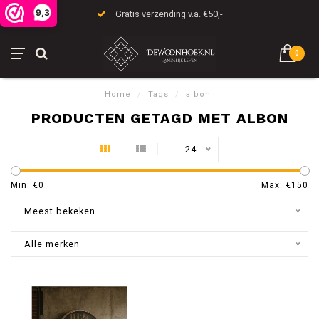
9,3
Gratis verzending v.a. €50,-
0
Home
/
Tags
/
albon
PRODUCTEN GETAGD MET ALBON
24
Min: €
0
Max: €
150
Meest bekeken
Alle merken