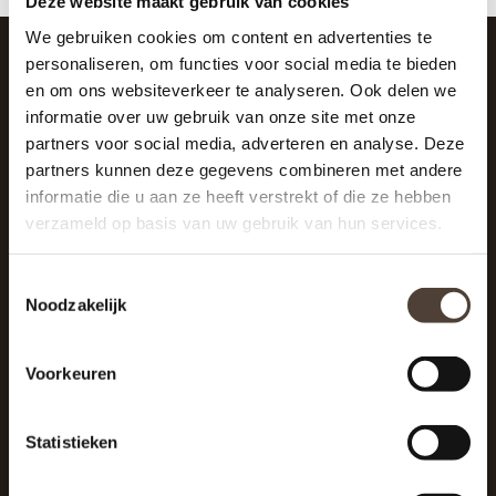
Deze website maakt gebruik van cookies
We gebruiken cookies om content en advertenties te
personaliseren, om functies voor social media te bieden
en om ons websiteverkeer te analyseren. Ook delen we
SCHRIJF JE IN VOOR DE NIEUWSBRIEF
informatie over uw gebruik van onze site met onze
And stay up to date with our latest offers
partners voor social media, adverteren en analyse. Deze
partners kunnen deze gegevens combineren met andere
informatie die u aan ze heeft verstrekt of die ze hebben
verzameld op basis van uw gebruik van hun services.
Toestemmingsselectie
Noodzakelijk
Voorkeuren
Statistieken