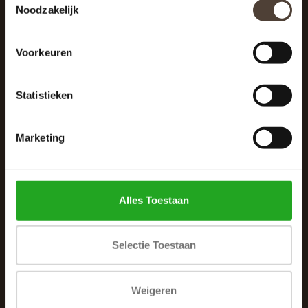
Noodzakelijk
040 287 12 00
info@dewoonhoek.nl
Voorkeuren
Statistieken
Marketing
INFORMATIE
Over ons
Alles Toestaan
Algemene voorwaarden
Klachtenpagina
Selectie Toestaan
Privacybeleid
Betaalmethoden
Weigeren
Verzenden & retourneren