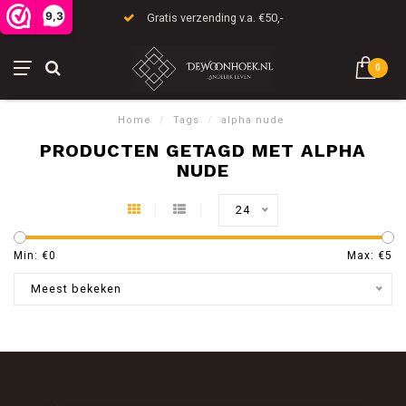
9,3
Gratis verzending v.a. €50,-
0
Home
/
Tags
/
alpha nude
PRODUCTEN GETAGD MET ALPHA
NUDE
24
Min: €
0
Max: €
5
Meest bekeken