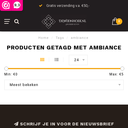
9,3
Gratis verzending v.a. €50,-
0
Home
/
Tags
/
ambiance
PRODUCTEN GETAGD MET AMBIANCE
24
Min: €
0
Max: €
5
Meest bekeken
SCHRIJF JE IN VOOR DE NIEUWSBRIEF