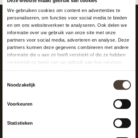
Deze website maakt gebruik van cookies
We gebruiken cookies om content en advertenties te
personaliseren, om functies voor social media te bieden
en om ons websiteverkeer te analyseren. Ook delen we
SCHRIJF JE IN VOOR DE NIEUWSBRIEF
informatie over uw gebruik van onze site met onze
And stay up to date with our latest offers
partners voor social media, adverteren en analyse. Deze
partners kunnen deze gegevens combineren met andere
informatie die u aan ze heeft verstrekt of die ze hebben
verzameld op basis van uw gebruik van hun services.
Toestemmingsselectie
Noodzakelijk
Voorkeuren
Statistieken