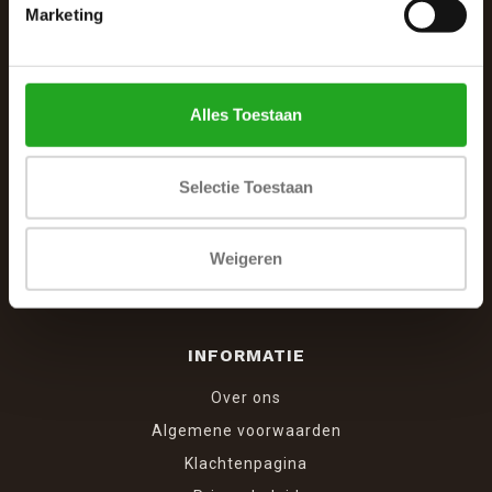
De Woonhoek - Landelijk leven
Marketing
Winkelcentrum Woensel 342
5625 AG Eindhoven
Alles Toestaan
040 287 12 00
info@dewoonhoek.nl
Selectie Toestaan
Weigeren
INFORMATIE
Over ons
Algemene voorwaarden
Klachtenpagina