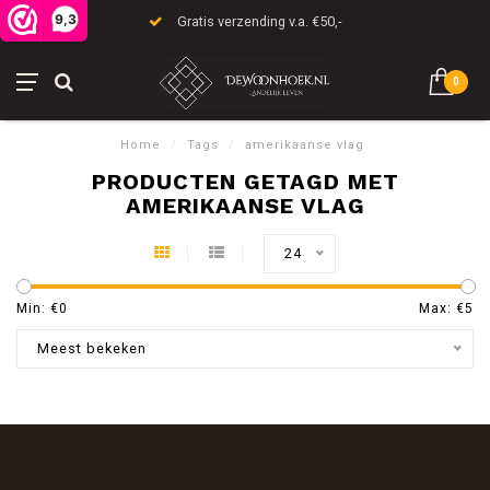
9,3
Gratis verzending v.a. €50,-
0
Home
/
Tags
/
amerikaanse vlag
PRODUCTEN GETAGD MET
AMERIKAANSE VLAG
24
Min: €
0
Max: €
5
Meest bekeken