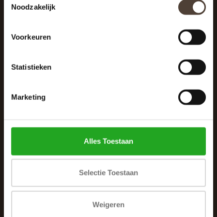
Noodzakelijk
040 287 12 00
info@dewoonhoek.nl
Voorkeuren
Statistieken
Marketing
INFORMATIE
Over ons
Alles Toestaan
Algemene voorwaarden
Klachtenpagina
Selectie Toestaan
Privacybeleid
Betaalmethoden
Weigeren
Verzenden & retourneren