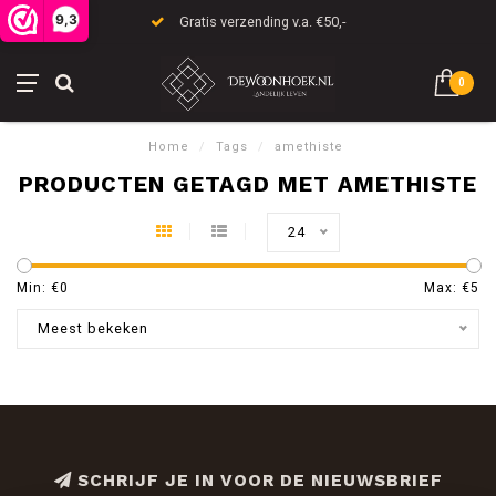
9,3
Gratis verzending v.a. €50,-
0
Home
/
Tags
/
amethiste
PRODUCTEN GETAGD MET AMETHISTE
24
Min: €
0
Max: €
5
Meest bekeken
SCHRIJF JE IN VOOR DE NIEUWSBRIEF