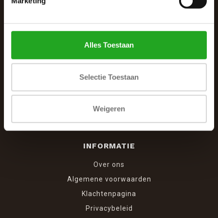
Marketing
Winkelcentrum Woensel 342
5625 AG Eindhoven
040 287 12 00
Alles Toestaan
info@dewoonhoek.nl
Selectie Toestaan
Weigeren
INFORMATIE
Over ons
Algemene voorwaarden
Klachtenpagina
Privacybeleid