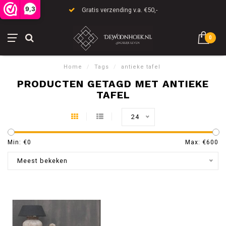
9,3
Gratis verzending v.a. €50,-
0
Home
/
Tags
/
antieke tafel
PRODUCTEN GETAGD MET ANTIEKE
TAFEL
24
Min: €
0
Max: €
600
Meest bekeken