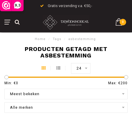
9,3
Gratis verzending v.a. €50,-
0
Home
/
Tags
/
asbestemming
PRODUCTEN GETAGD MET
ASBESTEMMING
24
Min: €
0
Max: €
200
Meest bekeken
Alle merken