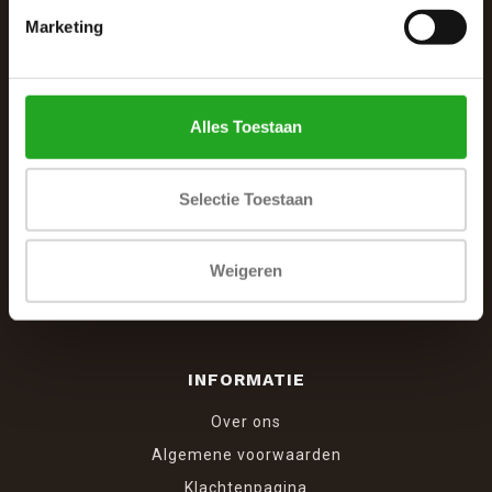
Marketing
De Woonhoek - Landelijk leven
Winkelcentrum Woensel 342
5625 AG Eindhoven
Alles Toestaan
040 287 12 00
info@dewoonhoek.nl
Selectie Toestaan
Weigeren
INFORMATIE
Over ons
Algemene voorwaarden
Klachtenpagina