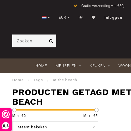
Gratis verzending v.a. €50,-
EUR
Inloggen
HOME
MEUBELEN
KEUKEN
WOON
Home
/
Tags
/
at the beach
PRODUCTEN GETAGD MET
BEACH
Min: €
0
Max: €
5
9,3
Meest bekeken