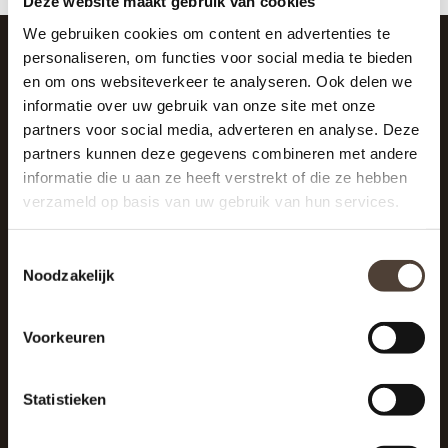
Deze website maakt gebruik van cookies
We gebruiken cookies om content en advertenties te
personaliseren, om functies voor social media te bieden
en om ons websiteverkeer te analyseren. Ook delen we
SCHRIJF JE IN VOOR DE NIEUWSBRIEF
informatie over uw gebruik van onze site met onze
And stay up to date with our latest offers
partners voor social media, adverteren en analyse. Deze
partners kunnen deze gegevens combineren met andere
informatie die u aan ze heeft verstrekt of die ze hebben
verzameld op basis van uw gebruik van hun services.
Toestemmingsselectie
Noodzakelijk
Voorkeuren
Statistieken