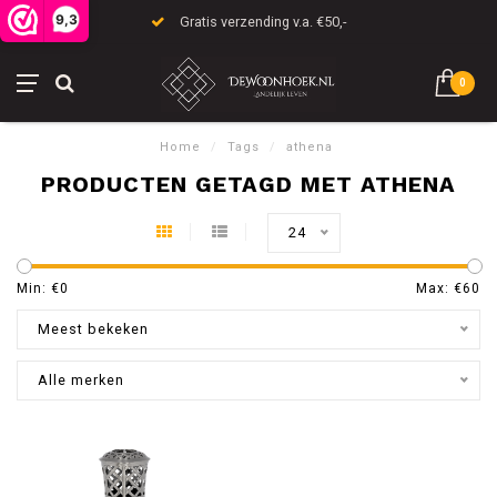
9,3
Gratis verzending v.a. €50,-
0
Home
/
Tags
/
athena
PRODUCTEN GETAGD MET ATHENA
24
Min: €
0
Max: €
60
Meest bekeken
Alle merken