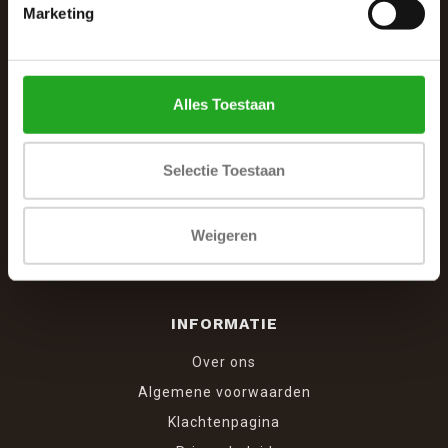
De Woonhoek - Landelijk leven
Marketing
Winkelcentrum Woensel 342
5625 AG Eindhoven
Alles Toestaan
040 287 12 00
info@dewoonhoek.nl
Selectie Toestaan
Weigeren
INFORMATIE
Over ons
Algemene voorwaarden
Klachtenpagina