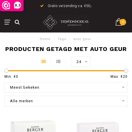
9,3
Gratis verzending v.a. €50,-
0
Home
/
Tags
/
auto geur
PRODUCTEN GETAGD MET AUTO GEUR
24
Min: €
0
Max: €
20
Meest bekeken
Alle merken