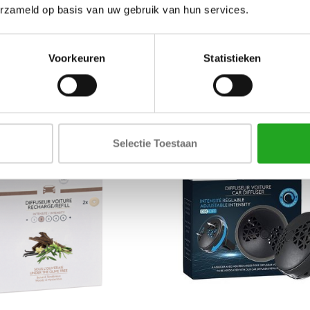
erzameld op basis van uw gebruik van hun services.
CHE SNOEK - METALEN
SET - COLLECTIE P
3D SCHILDERIJ
€219,00
€19,95
Voorkeuren
Statistieken
Selectie Toestaan