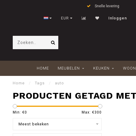
Snelle levering
EUR
Inloggen
HOME
MEUBELEN
KEUKEN
WOON
Home
/
Tags
/
auto
PRODUCTEN GETAGD MET
Min: €
0
Max: €
300
Meest bekeken