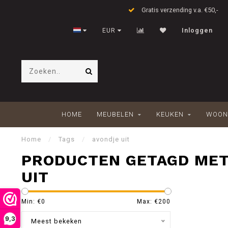
Gratis verzending v.a. €50,-
EUR
Inloggen
HOME
MEUBELEN
KEUKEN
WOON
Home
/
Tags
/
avondje uit
PRODUCTEN GETAGD MET
UIT
Min: €
0
Max: €
200
9,3
Meest bekeken