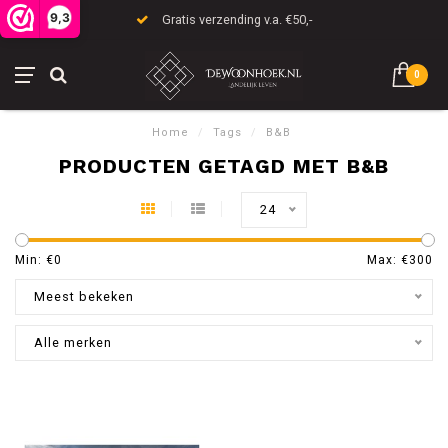
9,3
Gratis verzending v.a. €50,-
0
Home
/
Tags
/
B&B
PRODUCTEN GETAGD MET B&B
24
Min: €
0
Max: €
300
Meest bekeken
Alle merken