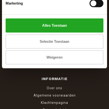
De Woonhoek - Landelijk leven
Marketing
Winkelcentrum Woensel 342
5625 AG Eindhoven
Alles Toestaan
040 287 12 00
info@dewoonhoek.nl
Selectie Toestaan
Weigeren
INFORMATIE
Over ons
Algemene voorwaarden
Klachtenpagina