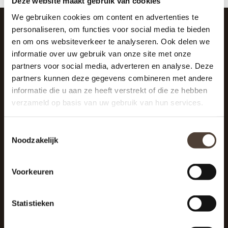
Deze website maakt gebruik van cookies
We gebruiken cookies om content en advertenties te
personaliseren, om functies voor social media te bieden
en om ons websiteverkeer te analyseren. Ook delen we
SCHRIJF JE IN VOOR DE NIEUWSBRIEF
informatie over uw gebruik van onze site met onze
And stay up to date with our latest offers
partners voor social media, adverteren en analyse. Deze
partners kunnen deze gegevens combineren met andere
informatie die u aan ze heeft verstrekt of die ze hebben
verzameld op basis van uw gebruik van hun services.
Toestemmingsselectie
Noodzakelijk
Voorkeuren
Statistieken