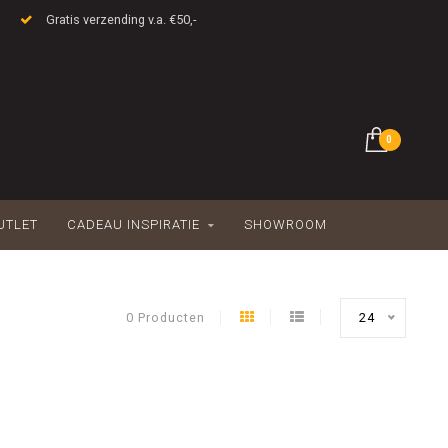
Gratis verzending v.a. €50,-
0
UTLET
CADEAU INSPIRATIE
SHOWROOM
0 Producten
24