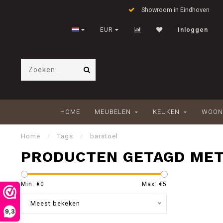
Showroom in Eindhoven
EUR
Inloggen
HOME
MEUBELEN
KEUKEN
WOON
Home
/
Tags
/
barstoel
PRODUCTEN GETAGD MET
Min: €
0
Max: €
5
Meest bekeken
9,3