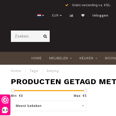
Gratis verzending v.a. €50,-
EUR
Inloggen
HOME
MEUBELEN
KEUKEN
WOON
Home
/
Tags
/
beijing
PRODUCTEN GETAGD MET
Min: €
0
Max: €
5
Meest bekeken
9,3