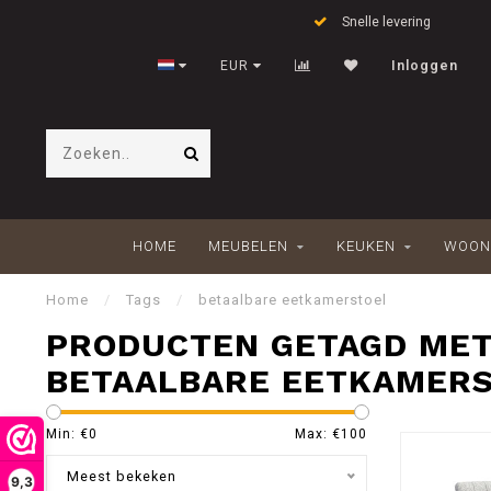
Snelle levering
EUR
Inloggen
HOME
MEUBELEN
KEUKEN
WOON
Home
/
Tags
/
betaalbare eetkamerstoel
PRODUCTEN GETAGD ME
BETAALBARE EETKAMER
Min: €
0
Max: €
100
Meest bekeken
9,3