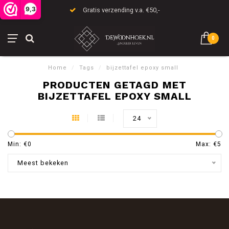
9,3
Gratis verzending v.a. €50,-
0
Home
/
Tags
/
bijzettafel epoxy small
PRODUCTEN GETAGD MET
BIJZETTAFEL EPOXY SMALL
24
Min: €
0
Max: €
5
Meest bekeken