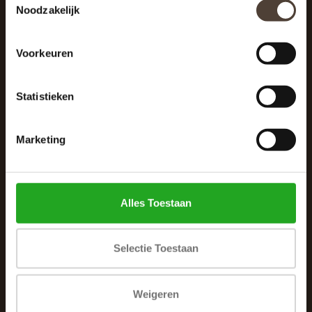
Noodzakelijk
040 287 12 00
info@dewoonhoek.nl
Voorkeuren
Statistieken
Marketing
INFORMATIE
Over ons
Alles Toestaan
Algemene voorwaarden
Klachtenpagina
Selectie Toestaan
Privacybeleid
Betaalmethoden
Weigeren
Verzenden & retourneren