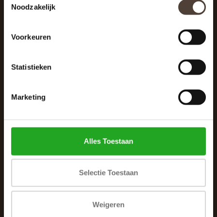
Noodzakelijk
040 287 12 00
info@dewoonhoek.nl
Voorkeuren
Statistieken
Marketing
INFORMATIE
Over ons
Alles Toestaan
Algemene voorwaarden
Klachtenpagina
Selectie Toestaan
Privacybeleid
Betaalmethoden
Weigeren
Verzenden & retourneren