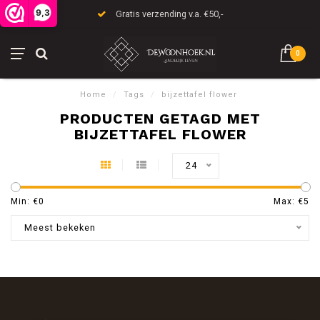
9,3
Gratis verzending v.a. €50,-
0
Home
/
Tags
/
bijzettafel flower
PRODUCTEN GETAGD MET
BIJZETTAFEL FLOWER
24
Min: €
0
Max: €
5
Meest bekeken