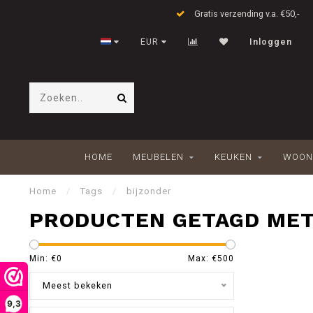
Gratis verzending v.a. €50,-
EUR
Inloggen
HOME
MEUBELEN
KEUKEN
WOON
Home
/
Tags
/
bijzonder
PRODUCTEN GETAGD MET
Min: €
0
Max: €
500
Meest bekeken
9,3