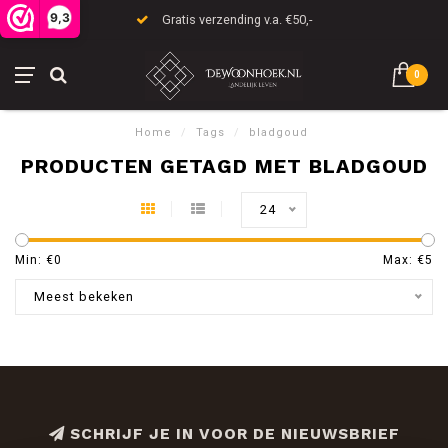
9,3
Gratis verzending v.a. €50,-
0
Home
/
Tags
/
bladgoud
PRODUCTEN GETAGD MET BLADGOUD
24
Min: €
0
Max: €
5
Meest bekeken
SCHRIJF JE IN VOOR DE NIEUWSBRIEF