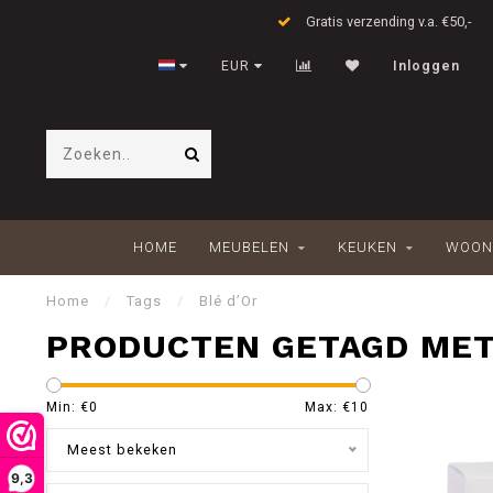
Gratis verzending v.a. €50,-
EUR
Inloggen
HOME
MEUBELEN
KEUKEN
WOON
Home
/
Tags
/
Blé d’Or
PRODUCTEN GETAGD MET
Min: €
0
Max: €
10
Meest bekeken
9,3