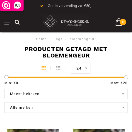
9,3
Gratis verzending v.a. €50,-
0
Home
/
Tags
/
bloemengeur
PRODUCTEN GETAGD MET
BLOEMENGEUR
24
Min: €
0
Max: €
20
Meest bekeken
Alle merken