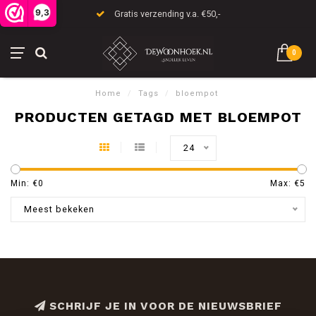
9,3
Gratis verzending v.a. €50,-
0
Home
/
Tags
/
bloempot
PRODUCTEN GETAGD MET BLOEMPOT
24
Min: €
0
Max: €
5
Meest bekeken
SCHRIJF JE IN VOOR DE NIEUWSBRIEF