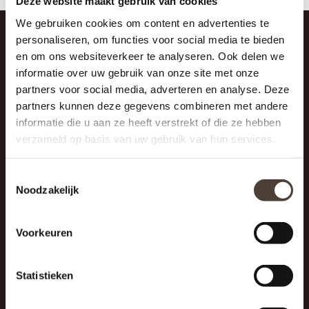
Deze website maakt gebruik van cookies
We gebruiken cookies om content en advertenties te
personaliseren, om functies voor social media te bieden
en om ons websiteverkeer te analyseren. Ook delen we
SCHRIJF JE IN VOOR DE NIEUWSBRIEF
informatie over uw gebruik van onze site met onze
And stay up to date with our latest offers
partners voor social media, adverteren en analyse. Deze
partners kunnen deze gegevens combineren met andere
informatie die u aan ze heeft verstrekt of die ze hebben
verzameld op basis van uw gebruik van hun services.
Toestemmingsselectie
Noodzakelijk
Voorkeuren
Statistieken