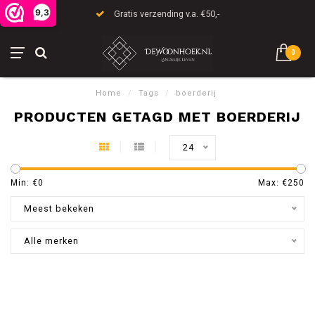
9,3
Gratis verzending v.a. €50,-
0
Home
/
Tags
/
boerderij
PRODUCTEN GETAGD MET BOERDERIJ
24
Min: €
0
Max: €
250
Meest bekeken
Alle merken