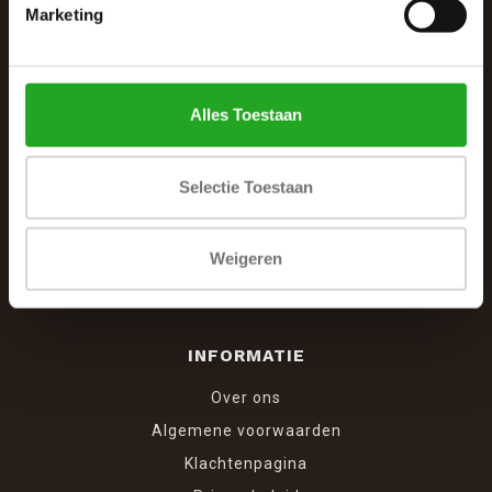
De Woonhoek - Landelijk leven
Marketing
Winkelcentrum Woensel 342
5625 AG Eindhoven
Alles Toestaan
040 287 12 00
info@dewoonhoek.nl
Selectie Toestaan
Weigeren
INFORMATIE
Over ons
Algemene voorwaarden
Klachtenpagina