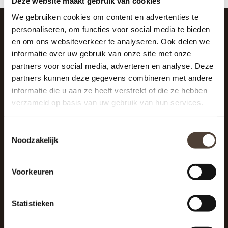
Deze website maakt gebruik van cookies
We gebruiken cookies om content en advertenties te
personaliseren, om functies voor social media te bieden
en om ons websiteverkeer te analyseren. Ook delen we
SCHRIJF JE IN VOOR DE NIEUWSBRIEF
informatie over uw gebruik van onze site met onze
And stay up to date with our latest offers
partners voor social media, adverteren en analyse. Deze
partners kunnen deze gegevens combineren met andere
informatie die u aan ze heeft verstrekt of die ze hebben
verzameld op basis van uw gebruik van hun services.
Toestemmingsselectie
Noodzakelijk
Voorkeuren
Statistieken