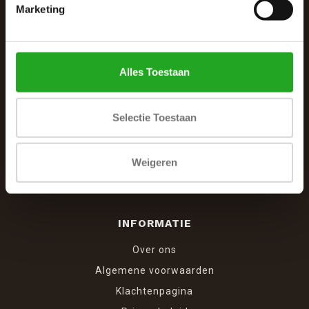
De Woonhoek - Landelijk leven
Marketing
Winkelcentrum Woensel 342
5625 AG Eindhoven
Alles Toestaan
040 287 12 00
info@dewoonhoek.nl
Selectie Toestaan
Weigeren
INFORMATIE
Over ons
Algemene voorwaarden
Klachtenpagina