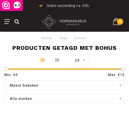
9,3
Gratis verzending v.a. €50,-
0
Home
/
Tags
/
bohus
PRODUCTEN GETAGD MET BOHUS
24
Min: €
0
Max: €
15
Meest bekeken
Alle merken