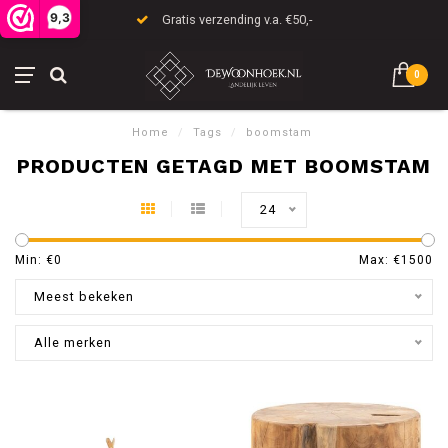
9,3
Gratis verzending v.a. €50,-
0
Home
/
Tags
/
boomstam
PRODUCTEN GETAGD MET BOOMSTAM
24
Min: €
0
Max: €
1500
Meest bekeken
Alle merken