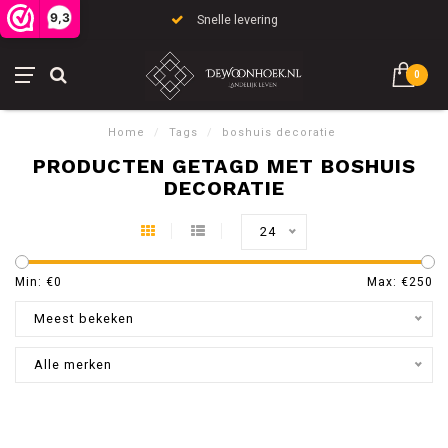
9,3
Snelle levering
0
Home
/
Tags
/
boshuis decoratie
PRODUCTEN GETAGD MET BOSHUIS
DECORATIE
24
Min: €
0
Max: €
250
Meest bekeken
Alle merken