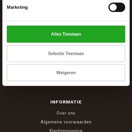
Marketing
De Woonhoek - Landelijk leven
Winkelcentrum Woensel 342
5625 AG Eindhoven
Alles Toestaan
040 287 12 00
info@dewoonhoek.nl
Selectie Toestaan
Weigeren
INFORMATIE
Over ons
Algemene voorwaarden
Klachtenpagina