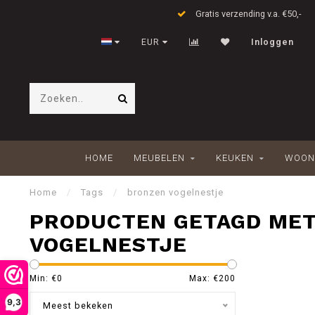
Gratis verzending v.a. €50,-
EUR
Inloggen
HOME
MEUBELEN
KEUKEN
WOON
Home
/
Tags
/
bronzen vogelnestje
PRODUCTEN GETAGD ME
VOGELNESTJE
Min: €
0
Max: €
200
9,3
Meest bekeken