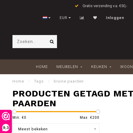
Gratis verzending v.a. €50,-
EUR
Inloggen
HOME
MEUBELEN
KEUKEN
WOON
Home
/
Tags
/
bruine paarden
PRODUCTEN GETAGD MET
PAARDEN
Min: €
0
Max: €
200
9,3
Meest bekeken