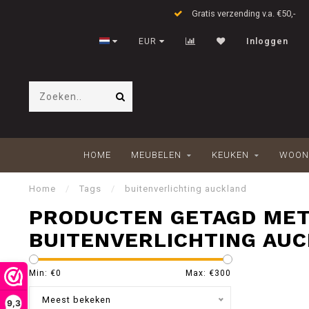
Gratis verzending v.a. €50,-
EUR
Inloggen
HOME
MEUBELEN
KEUKEN
WOON
Home
/
Tags
/
buitenverlichting auckland
PRODUCTEN GETAGD ME
BUITENVERLICHTING AU
Min: €
0
Max: €
300
Meest bekeken
9,3